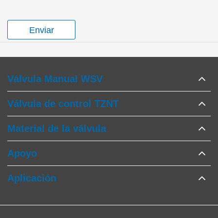
Enviar
Válvula Manual WSV
Válvula de control TZNT
Material de la válvula
Apoyo
Aplicación