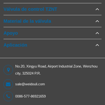
Válvula de control TZNT
Material de la válvula
Apoyo
Aplicación
No.20, Xingyu Road, Airport Industrial Zone, Wenzhou
city, 325024 P.R.
sale@weidouli.com
0086-577-86921659