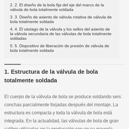
2. 2. El diseño de la bola fija del eje del marco de la
válvula de bola totalmente soldada
3. 3. Diseño de asiento de válvula rotativa de válvula de
bola totalmente soldada
4. 4. El vástago de la válvula y los sellos del asiento de
la válvula secundaria de las válvulas de bola totalmente
soldadas
5. 5. Dispositivo de liberación de presión de válvula de
bola totalmente soldada
1. Estructura de la válvula de bola
totalmente soldada
El cuerpo de la válvula de bola se produce soldando seis
conchas parcialmente forjadas después del montaje. La
estructura es compacta y toda la válvula de bola está
integrada. En la actualidad, las válvulas de bola de gran
calibre utilizadas en la producción son en su mayoría