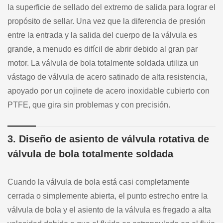
la superficie de sellado del extremo de salida para lograr el
propósito de sellar. Una vez que la diferencia de presión
entre la entrada y la salida del cuerpo de la válvula es
grande, a menudo es difícil de abrir debido al gran par
motor. La válvula de bola totalmente soldada utiliza un
vástago de válvula de acero satinado de alta resistencia,
apoyado por un cojinete de acero inoxidable cubierto con
PTFE, que gira sin problemas y con precisión.
3. Diseño de asiento de válvula rotativa de
válvula de bola totalmente soldada
Cuando la válvula de bola está casi completamente
cerrada o simplemente abierta, el punto estrecho entre la
válvula de bola y el asiento de la válvula es fregado a alta